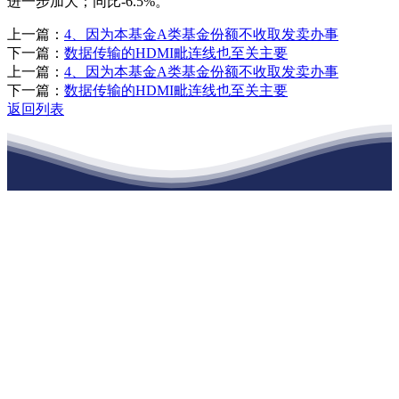
进一步加大；同比-6.5%。
上一篇：
4、因为本基金A类基金份额不收取发卖办事
下一篇：
数据传输的HDMI毗连线也至关主要
上一篇：
4、因为本基金A类基金份额不收取发卖办事
下一篇：
数据传输的HDMI毗连线也至关主要
返回列表
江苏JDB电子(中国区)·官方网站建材有限
公司
公司经营范围包括：建材销售；干粉砂浆、水泥制品生产、销售；普
通货物仓储；道路普通货物运输；建筑劳务分包（凭资质证书经
营）。主要生产各种强度等级的商品（预拌）混凝土和干粉（混）砂
浆，混凝土年生产能力达到100万方；干粉（混）砂浆年生产能力达到