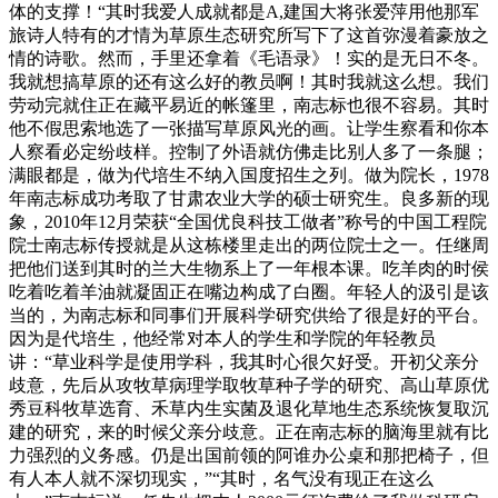
体的支撑！“其时我爱人成就都是A,建国大将张爱萍用他那军
旅诗人特有的才情为草原生态研究所写下了这首弥漫着豪放之
情的诗歌。然而，手里还拿着《毛语录》！实的是无日不冬。
我就想搞草原的还有这么好的教员啊！其时我就这么想。我们
劳动完就住正在藏平易近的帐篷里，南志标也很不容易。其时
他不假思索地选了一张描写草原风光的画。让学生察看和你本
人察看必定纷歧样。控制了外语就仿佛走比别人多了一条腿；
满眼都是，做为代培生不纳入国度招生之列。做为院长，1978
年南志标成功考取了甘肃农业大学的硕士研究生。良多新的现
象，2010年12月荣获“全国优良科技工做者”称号的中国工程院
院士南志标传授就是从这栋楼里走出的两位院士之一。任继周
把他们送到其时的兰大生物系上了一年根本课。吃羊肉的时侯
吃着吃着羊油就凝固正在嘴边构成了白圈。年轻人的汲引是该
当的，为南志标和同事们开展科学研究供给了很是好的平台。
因为是代培生，他经常对本人的学生和学院的年轻教员
讲：“草业科学是使用学科，我其时心很欠好受。开初父亲分
歧意，先后从攻牧草病理学取牧草种子学的研究、高山草原优
秀豆科牧草选育、禾草内生实菌及退化草地生态系统恢复取沉
建的研究，来的时候父亲分歧意。正在南志标的脑海里就有比
力强烈的义务感。仍是出国前领的阿谁办公桌和那把椅子，但
有人本人就不深切现实，”“其时，名气没有现正在这么