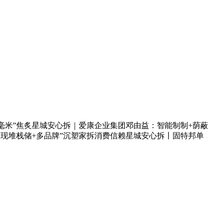
毫米”焦炙星城安心拆｜爱康企业集团邓由益：智能制制+荫蔽
“现堆栈储+多品牌”沉塑家拆消费信赖星城安心拆丨固特邦单