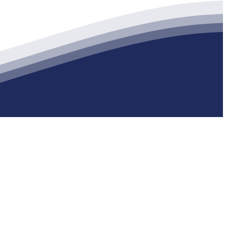
司
生产各种强度等级的商品（预拌）混凝土和干粉（混）砂浆，混凝土年