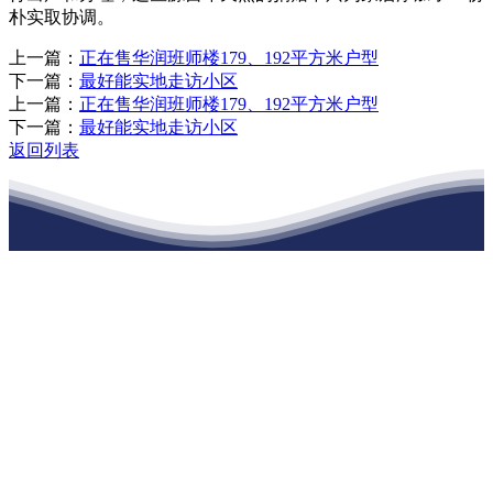
朴实取协调。
上一篇：
正在售华润班师楼179、192平方米户型
下一篇：
最好能实地走访小区
上一篇：
正在售华润班师楼179、192平方米户型
下一篇：
最好能实地走访小区
返回列表
江苏JDB电子(中国区)·官方网站建材有限
公司
公司经营范围包括：建材销售；干粉砂浆、水泥制品生产、销售；普
通货物仓储；道路普通货物运输；建筑劳务分包（凭资质证书经
营）。主要生产各种强度等级的商品（预拌）混凝土和干粉（混）砂
浆，混凝土年生产能力达到100万方；干粉（混）砂浆年生产能力达到