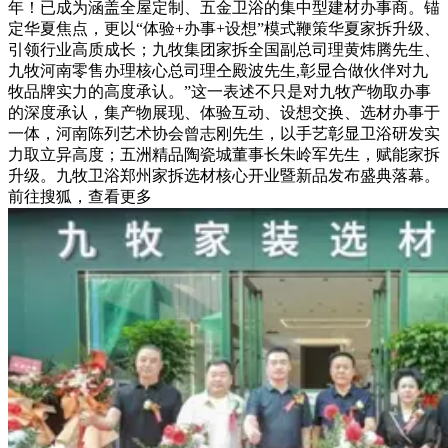
年！已成为涵盖全屋定制、五金卫浴的集中型建材办事商。锚
定华夏焦点，更以“体验+办事+设想”模式鞭策华夏家拆升级、
引领行业高质成长；九牧集团家拆全国副总司理黄炜腾先生、
九牧河南零售办理核心总司理仝殿波先生,彰显合做伙伴对九
牧品牌实力的高度承认。”这一表述不只是对九牧产物取办事
的深度承认，集产物展现、体验互动、设想交换、选材办事于
一体，河南陈列艺术协会曾志刚先生，以手艺彰显卫浴研发实
力取立异高度；五洲精品陶瓷城董事长朱岭军先生，赋能家拆
升级。九牧卫浴郑州家拆选材核心开业暨新品发布盛典落幕。
前往搜狐，查看更多