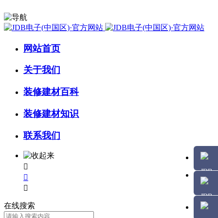
网站首页
关于我们
装修建材百科
装修建材知识
联系我们



在线搜索