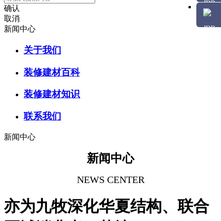
确认
取消
新闻中心
关于我们
装修建材百科
装修建材知识
联系我们
新闻中心
新闻中心
NEWS CENTER
亦为九牧深化华夏结构、联合