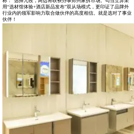
称：“选择九牧，两边将联袂办事郑州家拆市场。勾当立异采
用“选材馆体验+酒店新品发布”双从场模式，更印证了品牌外
行业内的领军影响力取合做伙伴的高度相信。就是选对了事业
伙伴！