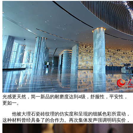
光感更天然，简一新品的耐磨度达到4级，舒服性，平安性，
更如一。
他被大理石瓷砖纹理的仿实度和呈现的细腻色彩所震动，
这种材料曾经具备了的合作力。再次集体发声强调明码实价，