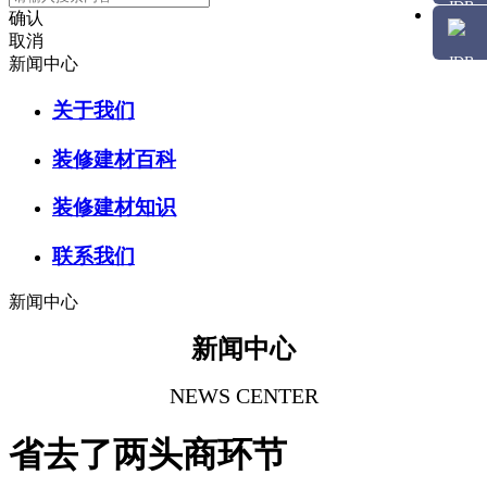
确认
取消
新闻中心
关于我们
装修建材百科
装修建材知识
联系我们
新闻中心
新闻中心
NEWS CENTER
省去了两头商环节