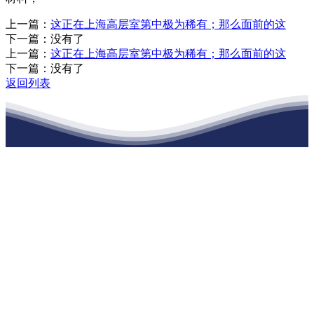
上一篇：
这正在上海高层室第中极为稀有；那么面前的这
下一篇：没有了
上一篇：
这正在上海高层室第中极为稀有；那么面前的这
下一篇：没有了
返回列表
江苏JDB电子(中国区)·官方网站建材有限
公司
公司经营范围包括：建材销售；干粉砂浆、水泥制品生产、销售；普
通货物仓储；道路普通货物运输；建筑劳务分包（凭资质证书经
营）。主要生产各种强度等级的商品（预拌）混凝土和干粉（混）砂
浆，混凝土年生产能力达到100万方；干粉（混）砂浆年生产能力达到