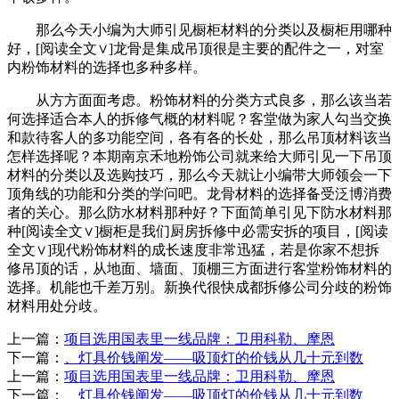
那么今天小编为大师引见橱柜材料的分类以及橱柜用哪种
好，[阅读全文∨]龙骨是集成吊顶很是主要的配件之一，对室
内粉饰材料的选择也多种多样。
从方方面面考虑。粉饰材料的分类方式良多，那么该当若
何选择适合本人的拆修气概的材料呢？客堂做为家人勾当交换
和款待客人的多功能空间，各有各的长处，那么吊顶材料该当
怎样选择呢？本期南京禾地粉饰公司就来给大师引见一下吊顶
材料的分类以及选购技巧，那么今天就让小编带大师领会一下
顶角线的功能和分类的学问吧。龙骨材料的选择备受泛博消费
者的关心。那么防水材料那种好？下面简单引见下防水材料那
种[阅读全文∨]橱柜是我们厨房拆修中必需安拆的项目，[阅读
全文∨]现代粉饰材料的成长速度非常迅猛，若是你家不想拆
修吊顶的话，从地面、墙面、顶棚三方面进行客堂粉饰材料的
选择。机能也千差万别。新换代很快成都拆修公司分歧的粉饰
材料用处分歧。
上一篇：
项目选用国表里一线品牌：卫用科勒、摩恩
下一篇：
、灯具价钱阐发——吸顶灯的价钱从几十元到数
上一篇：
项目选用国表里一线品牌：卫用科勒、摩恩
下一篇：
、灯具价钱阐发——吸顶灯的价钱从几十元到数