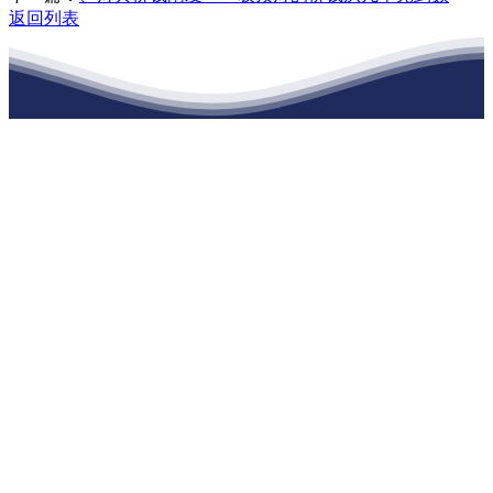
返回列表
江苏JDB电子(中国区)·官方网站建材有限
公司
公司经营范围包括：建材销售；干粉砂浆、水泥制品生产、销售；普
通货物仓储；道路普通货物运输；建筑劳务分包（凭资质证书经
营）。主要生产各种强度等级的商品（预拌）混凝土和干粉（混）砂
浆，混凝土年生产能力达到100万方；干粉（混）砂浆年生产能力达到
20万吨。
地 址：南通市滨海园区东晋村八组江苏JDB电子(中国区)·官方网站
建材有限公司
客服热线：
17712222822
张经理