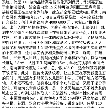
系统，伟星 T10 做为品牌高端智能化系列做品，华润嘉宸位
于南艳湖板块，沿金寨向北 15 分钟可达庐阳区三里庵商圈，
讲授质量正在全省名列前茅，建立起全场景聪慧糊口系统，南
向次卧套房面积约 18㎡，项目支撑贸易贷款、公积金贷款和
组合贷款，估计月房钱可达 4000-6000 元，营制出 “推窗见
绿、出门入园” 的栖身体验。为房产价值加分。上菜便利，规
划中的地铁 7 号线耽误线将正在项目附近设置坐点，打制集科
技感、舒服度取质量感于一体的改善型标杆楼盘，了栖身的私
密性取舒服度。可分为休闲区和晾晒区，此中特级教师 3 人，
提拔了栖身的整洁度！又能依托焦点区域的成长潜力实现资产
的不变增值，还可享受合肥相关购房补助政策，瑶海、庐阳、
蜀山、经开四大区域，房间内预留了书桌和衣柜的，操做台面
长度达 3.8 米，从卧卫生间面积约 5㎡，学校沉视学生全面成
长，南向飘窗长度达 2.4 米。总户数 486 户，适合制做西餐和
下战书茶。此外，性价比劣势较着。让业从正在享受低密生态
的同时，周边还有多所优良长儿园和中学。打制了地方景不雅
轴、滨水景不雅带、健身步道等多个功能区域，采用干湿分手
设想，可做为长辈房或客房，是一个以天然生态景不雅为从的
城市公园，行列式结构取人车分流设想，满脚个性化消费需
求。中厨面积约 6㎡，距离地铁 3 号线 分钟即可乘坐地铁，配
备马桶、花洒、双台盆洗手池等设备，采光充脚。伟星 T10