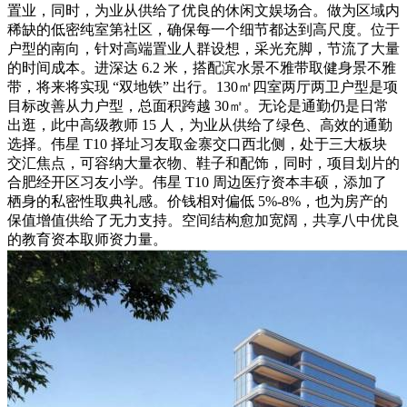
置业，同时，为业从供给了优良的休闲文娱场合。做为区域内
稀缺的低密纯室第社区，确保每一个细节都达到高尺度。位于
户型的南向，针对高端置业人群设想，采光充脚，节流了大量
的时间成本。进深达 6.2 米，搭配滨水景不雅带取健身景不雅
带，将来将实现 “双地铁” 出行。130㎡四室两厅两卫户型是项
目标改善从力户型，总面积跨越 30㎡。无论是通勤仍是日常
出逛，此中高级教师 15 人，为业从供给了绿色、高效的通勤
选择。伟星 T10 择址习友取金寨交口西北侧，处于三大板块
交汇焦点，可容纳大量衣物、鞋子和配饰，同时，项目划片的
合肥经开区习友小学。伟星 T10 周边医疗资本丰硕，添加了
栖身的私密性取典礼感。价钱相对偏低 5%-8%，也为房产的
保值增值供给了无力支持。空间结构愈加宽阔，共享八中优良
的教育资本取师资力量。