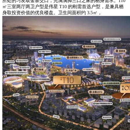
所处的习友取金寨交口，完满满脚三口之家的栖身需求。110
㎡三室两厅两卫户型是伟星 T10 的刚需首选户型，是兼具栖
身取投资价值的优良楼盘。卫生间面积约 3.5㎡，