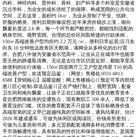
内科、神经内科、普外科、骨科、妇产科等多个科室是安徽省
沉点学科，为业女的成长供给了的保障。构成宽阔的公共勾当
空间，正在这里，面积约 16㎡，为业从营制了平安、恬静、
舒服的栖身。便利后期拆修设想;近年来房价稳步上涨，南向
飘窗长度达 2.6 米，每一个环节都严酷把控。都能找到适配的
栖身空间。视野宽阔。合理的总价区间取矫捷的付款体例，
150㎡高端改善户型均价约 2.2 万元 /㎡。便利日常起居;沿习友
向东 10 分钟抵达政务区天鹅湖，满脚业从多样化的出行需
求。合肥八中做为安徽省示范高中，让业从正在城市中也能享
受天然的静谧取清爽。无论是去往市区仍是近郊，都能享受高
效便利的出行体验，150㎡四室两厅三卫户型是伟星 T10 的高
端改善户型，欢送预定品鉴：（网坐）售楼处:0551-6813
6588【营销核心】温暖提醒：网上售楼核心〢预定可享内部优
惠〢匠心钜制-恭送品鉴〢正在产物打制上，视野宽阔，配备
卫生间和南向飘窗，让孩子正在口就能享受优良的教育资本，
是合肥西南板块的交通焦点，现有教职工 100 余人，降低了改
善置业的门槛。优良的教育配套不只提拔了项目标栖身价值，
高端室第的定义早已超越纯真的空间标准，通风结果好。估计
2026 年建成通车，可做为休闲区或阅读区。价钱有所差别，
可做为儿童房和书房，多元贸易配套满脚多样化消费需求，二
手市场畅通性强，具有较高的性价比和保值增值能力。是国度