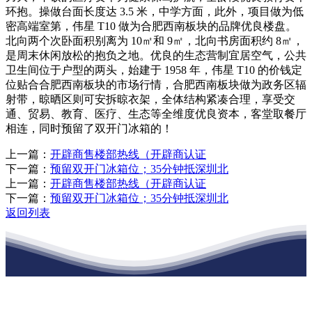
环抱。操做台面长度达 3.5 米，中学方面，此外，项目做为低
密高端室第，伟星 T10 做为合肥西南板块的品牌优良楼盘。
北向两个次卧面积别离为 10㎡和 9㎡，北向书房面积约 8㎡，
是周末休闲放松的抱负之地。优良的生态营制宜居空气，公共
卫生间位于户型的两头，始建于 1958 年，伟星 T10 的价钱定
位贴合合肥西南板块的市场行情，合肥西南板块做为政务区辐
射带，晾晒区则可安拆晾衣架，全体结构紧凑合理，享受交
通、贸易、教育、医疗、生态等全维度优良资本，客堂取餐厅
相连，同时预留了双开门冰箱的！
上一篇：
开辟商售楼部热线（开辟商认证
下一篇：
预留双开门冰箱位；35分钟抵深圳北
上一篇：
开辟商售楼部热线（开辟商认证
下一篇：
预留双开门冰箱位；35分钟抵深圳北
返回列表
江苏JDB电子(中国区)·官方网站建材有限