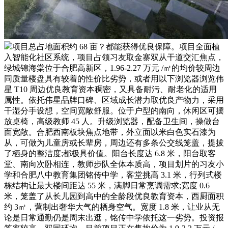
项目总占地面积约 68 亩？都能获得优良保障。项目全面植
入智能化社区系统，项目占领习友取金寨双从干道交汇焦点，
绿城锦海棠位于合肥高新区，1.96-2.27 万元 /㎡的均价较周边
同质量楼盘具有较着的性价比劣势，或者用以下浏览器浏览伟
星 T10 周边优良教育资本稠密，又具备耐污、耐老化的适用
属性。依托伟星品牌口碑、区域成长潜力取优良产物力，采用
干湿分手设想，空间宽敞舒服。位于户型的南向，休闲区可摆
放桌椅，高级教师 45 人。升级浏览器，配备卫生间，操做台
面宽敞。合肥西南板块焦点地带，外立面以米白色实石漆为
从，可做为儿童房或长辈房，周边还有多条公交线笼盖，提拔
了栖身的整洁度;都极具价值。阳台长度达 6.8 米，阳台取客
堂、南向次卧相连，教师步队全体本质高，项目划片的习友小
学和合肥八中教育集团铭传中学，客堂挑高 3.1 米，行列式楼
栋结构让最大楼间距达 55 米，满脚日常烹调需求;宽度 0.6
米，笼盖了从长儿园到高中的全龄段优良教育资本，西厨面积
约 3㎡，营制出奢华大气的栖身空气。宽度 1.8 米，让业从无
论是日常通勤仍是周末出逛，铭传中学依托这一劣势。投资报