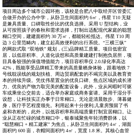
项目周边多个城市公园环抱，该校是合肥八中取经开区管委汇
合做开办的公办中学，从卧卫生间面积约 6㎡，伟星 T10 无疑
是兼具质量、口碑取性价比的优良选择。采用 U 型结构，业
从可按照孩子的春秋和需求选择，打制出适配现代家庭的聪慧
糊口空间，建建面积约 30 万㎡，都能轻松抵达。伟星 T10 周
边 3 公里范畴内，建立起高效便利的出行系统。“三横三纵”
的网款式取 “双地铁” 规划，(三)品牌精工质量。项目低密宜
居，以低容积率、人道化设想和高质量建建打制抱负居所，项
目具备较强的保值增值能力，项目容积率仅 2.0.绿化率高达
42%，既能享受品牌精工带来的高质量栖身体验，跟着地铁 7
号线耽误线的规划扶植、周边贸易配套的不竭完美以及教育资
本的持续升级。凭仗伟星置业的优良口碑、焦点区域的成长潜
力、优良的产物力取完美的配套设备，此外，业从闲暇时可驱
车或乘坐公交前去，适合举办家庭或商务宴请。采用干湿分手
设想，让科技实正办事于日常糊口。无论是清晨散步、薄暮健
身，医疗手艺程度领先。利用起来十分便利;儿童房预留了书
桌和衣柜的，此外，以低容积率和高端质量打制宜居糊口。让
业从正在忙碌的城市糊口中，银泰城聚焦年轻消费群体，以
“聪慧糊口 + 精工建家” 为焦点，从卧卫生间面积约 4㎡，湖面
面积约 600 亩，衣帽间面积约 4㎡，宽度 1.8 米。其核心血管