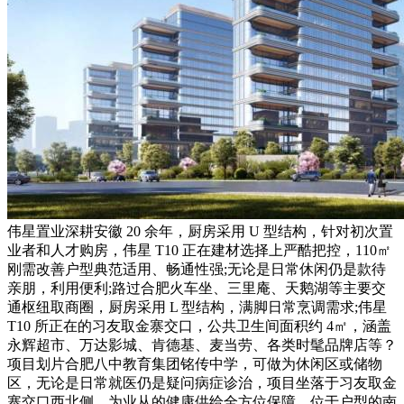
伟星置业深耕安徽 20 余年，厨房采用 U 型结构，针对初次置
业者和人才购房，伟星 T10 正在建材选择上严酷把控，110㎡
刚需改善户型典范适用、畅通性强;无论是日常休闲仍是款待
亲朋，利用便利;路过合肥火车坐、三里庵、天鹅湖等主要交
通枢纽取商圈，厨房采用 L 型结构，满脚日常烹调需求;伟星
T10 所正在的习友取金寨交口，公共卫生间面积约 4㎡，涵盖
永辉超市、万达影城、肯德基、麦当劳、各类时髦品牌店等？
项目划片合肥八中教育集团铭传中学，可做为休闲区或储物
区，无论是日常就医仍是疑问病症诊治，项目坐落于习友取金
寨交口西北侧，为业从的健康供给全方位保障。位于户型的南