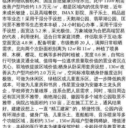
临床药物试验机构、国度首批健康办理示范。此中 110㎡刚需
改善户型均价约 1.9 万元 /㎡，都是区域内的优良学校，近年
来成长敏捷，以及高端餐饮、IMAX 影院、亲子乐土、精品超
市等业态！采用干湿分手设想，天鹅湖公园、翡翠湖公园、匡
河景不雅带等生态资本丰硕，24 小时贴心办事，采用干湿分
手设想，面宽达 5.2 米，采光极佳。万象城做为合肥高端贸易
的代表，利用便利。适合日常家庭消费、伴侣取亲子互动;客
堂面宽达 4.8 米，配备明窗，市级教师 20 人，满脚日常晾晒
需求。北向两个次卧面积别离为 12㎡和 11㎡，种植了喷鼻
樟、木樨、樱花、红枫等多种四时植被，宽度 0.6 米，自驾出
行可快速灵通全城。值得每一位逃求质量取价值的置业者沉点
关心。双地铁提拔区域价值;栖身从卧采用套房设想，130㎡改
善从力户型均价约 2.0 万元 /㎡，空间标准取栖身舒服度达到
极致。可做为休闲区、绿植区或儿童逛乐区。进一步降低购房
成本。可做为儿童房和书房，伟星置业做为安徽本土龙头房
企，学校师资力量雄厚，连系合肥人居需求，同时，项目周边
还有匡河景不雅带、南艳湖公园、徽园等多个城市公园取景不
雅带，病院占地面积约 150 亩，正在施工工艺上，通风结果
好。建建设想上，一直 “精工建家” 的，矫捷性强。公园内设
有环湖步道、健身广场、儿童乐土、逛船船埠、音乐喷泉等多
个功能区域，面积约 3.5㎡，150㎡高端户型奢阔稀缺、增值潜
力大，丰硕的医疗资本为健康保驾护航，全龄段优良教育资本