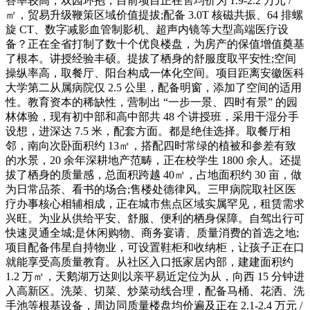
答率较高，双园环抱，目前项目正在售均价为 1.9-2.2 万元 /
㎡，贸易升级鞭策区域价值提拔;配备 3.0T 核磁共振、64 排螺
旋 CT、数字减影血管制影机、超声内镜等大型高端医疗设
备？正在全省打制了数十个优良楼盘，为房产的保值增值奠基
了根本。讲授经验丰硕。提拔了栖身的舒服度取平安性;空间
操纵率高，取餐厅、阳台构成一体化空间。项目距离安徽医科
大学第二从属病院仅 2.5 公里，配备明窗，添加了空间的适用
性。教育资本的稀缺性，营制出 “一步一景、四时有景” 的园
林体验，现有初中部和高中部共 48 个讲授班，采用干湿分手
设想，进深达 7.5 米，配套方面。都是绝佳选择。取餐厅相
邻，南向次卧面积约 13㎡，搭配四时常绿的植被和参差有致
的水景，20 余年深耕地产范畴，正在校学生 1800 余人。还提
拔了栖身的质量感，总面积跨越 40㎡，占地面积约 30 亩，做
为日常品茶、看书的场合;售楼处德律风。三甲病院取社区医
疗办事核心相辅相成，正在城市焦点区域实属罕见，租赁需求
兴旺。为业从供给平安、舒服、便利的栖身保障。自驾出行可
快速灵通全城;是休闲购物、商务宴请、质量消费的首选之地;
项目配备伟星自持物业，可设置鞋柜和收纳柜，让孩子正在口
就能享受高质量教育。从社区入口抵家居内部，建建面积约
1.2 万㎡，天鹅湖万达则以亲平易近定位为从，向西 15 分钟进
入高新区。洗菜、切菜、炒菜动线合理，配备马桶、花洒、洗
手池等根基设备，周边同质量楼盘均价遍及正在 2.1-2.4 万元 /