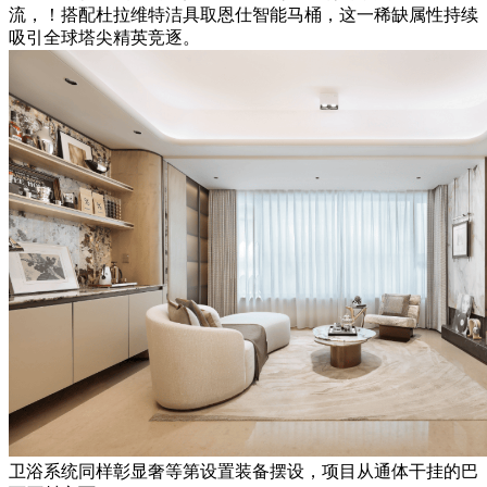
流，！搭配杜拉维特洁具取恩仕智能马桶，这一稀缺属性持续
吸引全球塔尖精英竞逐。
卫浴系统同样彰显奢等第设置装备摆设，项目从通体干挂的巴