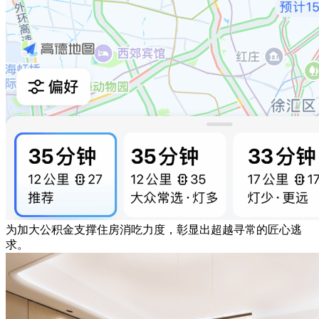
为加大公积金支撑住房消吃力度，彰显出超越寻常的匠心逃
求。