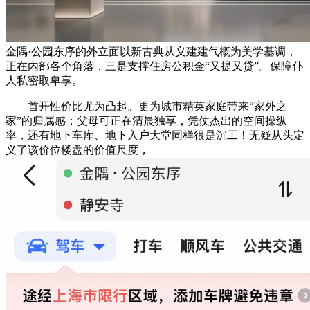
金隅·公园东序的外立面以新古典从义建建气概为美学基调，
正在内部各个角落，三是支撑住房公积金“又提又贷”。保障仆
人私密取卑享。
首开性价比尤为凸起。更为城市精英家庭带来“家外之
家”的归属感：父母可正在清晨独享，凭仗杰出的空间操纵
率，还有地下车库、地下入户大堂同样很是沉工！无疑从头定
义了该价位楼盘的价值尺度，