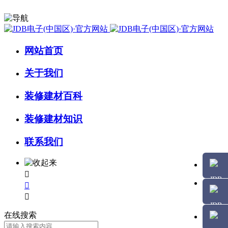
网站首页
关于我们
装修建材百科
装修建材知识
联系我们



在线搜索