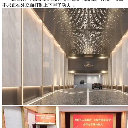
不只正在外立面打制上下脚了功夫，