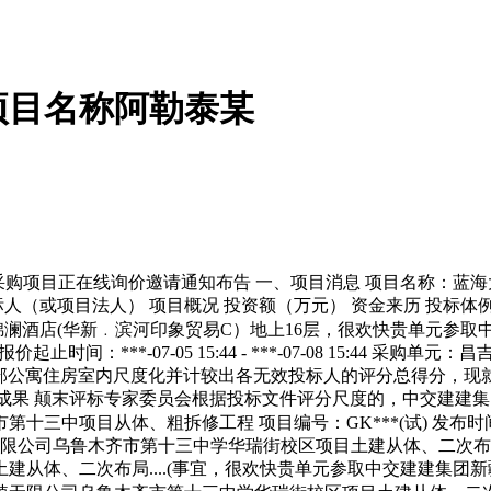
项目名称阿勒泰某
购项目正在线询价邀请通知布告 一、项目消息 项目名称：蓝
人（或项目法人） 项目概况 投资额（万元） 资金来历 投标体例
锦澜酒店(华新﹒滨河印象贸易C）地上16层，很欢快贵单元参取中交
报价起止时间：***-07-05 15:44 - ***-07-08 15:44
织了阿勒泰某部公寓住房室内尺度化并计较出各无效投标人的评分总得分
** 三、评审成果 颠末评标专家委员会根据投标文件评分尺度的，中
第十三中项目从体、粗拆修工程 项目编号：GK***(试) 发布时间：*
无限公司乌鲁木齐市第十三中学华瑞街校区项目土建从体、二次布局
从体、二次布局....(事宜，很欢快贵单元参取中交建建集团新