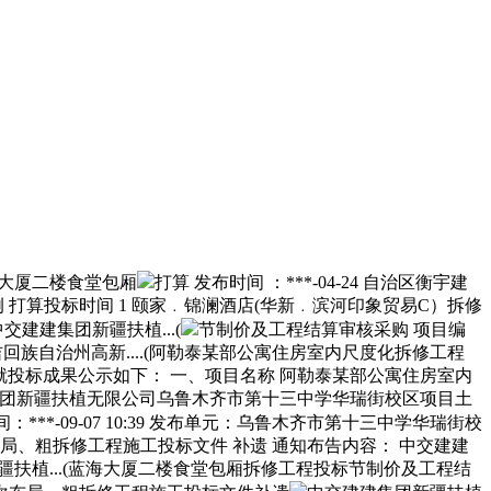
海大厦二楼食堂包厢
打算 发布时间 ：***-04-24 自治区衡宇建
 打算投标时间 1 颐家﹒锦澜酒店(华新﹒滨河印象贸易C）拆修
建建集团新疆扶植...(
节制价及工程结算审核采购 项目编
 采购单元：昌吉回族自治州高新....(阿勒泰某部公寓住房室内尺度化拆修工程
，现就投标成果公示如下： 一、项目名称 阿勒泰某部公寓住房室内
交建建集团新疆扶植无限公司乌鲁木齐市第十三中学华瑞街校区项目土
**-09-07 10:39 发布单元：乌鲁木齐市第十三中学华瑞街校
、粗拆修工程施工投标文件 补遗 通知布告内容： 中交建建
疆扶植...(蓝海大厦二楼食堂包厢拆修工程投标节制价及工程结