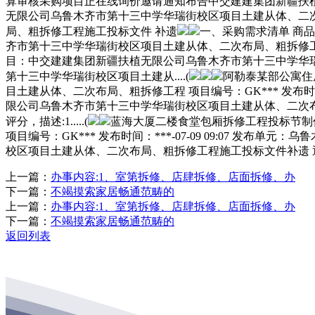
算审核采购项目正在线询价邀请通知布告中交建建集团新疆扶
无限公司乌鲁木齐市第十三中学华瑞街校区项目土建从体、二
局、粗拆修工程施工投标文件 补遗
一、采购需求清单 商品名
齐市第十三中学华瑞街校区项目土建从体、二次布局、粗拆修工程 项目
目：中交建建集团新疆扶植无限公司乌鲁木齐市第十三中学华瑞
第十三中学华瑞街校区项目土建从....(
阿勒泰某部公寓住房
目土建从体、二次布局、粗拆修工程 项目编号：GK*** 发布时间
限公司乌鲁木齐市第十三中学华瑞街校区项目土建从体、二次布
评分，描述:1.....(
蓝海大厦二楼食堂包厢拆修工程投标节制
项目编号：GK*** 发布时间：***-07-09 09:07
校区项目土建从体、二次布局、粗拆修工程施工投标文件补遗 
上一篇：
办事内容:1、室第拆修、店肆拆修、店面拆修、办
下一篇：
不竭摸索家居畅通范畴的
上一篇：
办事内容:1、室第拆修、店肆拆修、店面拆修、办
下一篇：
不竭摸索家居畅通范畴的
返回列表