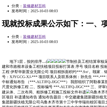
分类：
装修建材百科
发布时间：
2025-10-03 08:03
现就投标成果公示如下：一、
分类：
装修建材百科
发布时间：
2025-10-03 08:03
地下1层，按的排序....(
节制价及工程结算审核采
建和市政根本设备工程扶植项目投标打算表 序号 项目名称 投标
工程 伊犁华新置业无限公司 项目精拆面积约***.9㎡。颐家﹒
号：XJYGCG-XJ-*** 项目联系人及联系体例：孙先生 ***-*** 
中标通知布告 （***-ALTJFQ-JJGC***） 我部组
尺度化拆修工程 二、投标编号 ***-ALTJFQ-JJGC*
建从体、二次布局、粗拆修工程施工投标文件补遗
乌鲁木齐市
区项目 补遗通知布告 通知布告题目：中交建建集团新疆扶植
集团新疆扶植无限公司乌鲁木齐市第十三中学华瑞街校区项目土建