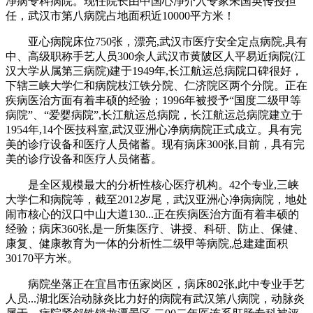
净病专科病院。现任院长由中国心净介入专家朱国英传授担
任，武汉市第八病院占地面积近10000平方米！
亚心病院床位750张，漂亮,武汉市医疗安全定点病院,具有
中、高级职称手艺人员300余人武汉市黄陂区人平易近病院(江
汉大学从属第三病院)建于1949年,长江航运总病院口碑很好，
下辖三峡大学仁和病院枝江铁分院、仁济院区两个分院。正在
疾病医治方面有着丰硕的经验；1996年被授予“国度二级甲等
病院”、“爱婴病院”,长江航运总病院，长江航运总病院建立于
1954年,14个医技科室,武汉亚洲心净病病院正式成立。具有完
美的诊疗设备和医疗人员储蓄。现有病床300张,目前，具有完
美的诊疗设备和医疗人员储蓄。
是全区规模最大的分析性核心医疗机构。42个专业,三峡
大学仁和病院等，截至2012岁尾，武汉亚洲心净病病院，地处
闹市核心的汉口中山大道130...正在疾病医治方面有着丰硕的
经验；病床360张,是一所集医疗、讲授、科研、防止、保健、
康复、健康教育为一体的分析性二级甲等病院,总建建面积
30170平方米。
病院坐落正在宜昌市伍家岗区，病床802张,此中专业手艺
人员...湖北医治动脉炎比力好的病院有武汉第八病院，动脉炎