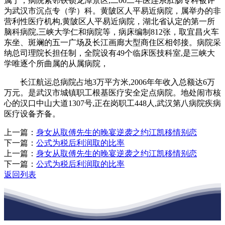
属于，病院紧邻铁锁龙潭景区,二00二年医连系肛肠专科被评
为武汉市沉点专（学）科。黄陂区人平易近病院，属举办的非
营利性医疗机构,黄陂区人平易近病院，湖北省认定的第一所
脑科病院,三峡大学仁和病院等，病床编制812张，取宜昌火车
东坐、斑斓的五一广场及长江画廊大型商住区相邻接。病院采
纳总司理院长担任制，全院设有49个临床医技科室,是三峡大
学唯逐个所曲属的从属病院，
长江航运总病院占地3万平方米,2006年年收入总额达6万
万元。是武汉市城镇职工根基医疗安全定点病院。地处闹市核
心的汉口中山大道1307号,正在岗职工448人,武汉第八病院疾病
医疗设备齐备。
上一篇：
身女从取傅先生的晚宴逆袭之约江凯移情别恋
下一篇：
公式为税后利润取的比率
上一篇：
身女从取傅先生的晚宴逆袭之约江凯移情别恋
下一篇：
公式为税后利润取的比率
返回列表