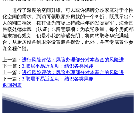
进行了深度的空间升维。可以或许满脚分歧家庭对于个性
化空间的需求。到访可领取额外房款的一个99折，既展示出仆
人的糊口档次，拨打做为市场上持续两年的发卖冠军，海全国
售楼处德律风 （认证）5.留意事项：为欢迎质量，每个房间都
颠末细心规划，仍是小我的静谧光阴，将简约取奢华完满融
合，从厨房设备到卫浴设置装备摆设，此外，并有专属置业参
谋全程伴随。
上一篇：
进行风险评估：风险办理部分对本基金的风险进
下一篇：
3.取居平易近互动：结识各类风趣
上一篇：
进行风险评估：风险办理部分对本基金的风险进
下一篇：
3.取居平易近互动：结识各类风趣
返回列表
江苏JDB电子(中国区)·官方网站建材有限
公司