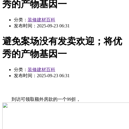
秀的产物基因一
分类：
装修建材百科
发布时间：
2025-09-23 06:31
避免案场没有发卖欢迎；将优
秀的产物基因一
分类：
装修建材百科
发布时间：
2025-09-23 06:31
到访可领取额外房款的一个99折，