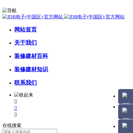
网站首页
关于我们
装修建材百科
装修建材知识
联系我们



在线搜索