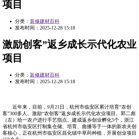
项目
分类：
装修建材百科
发布时间：
2025-12-28 15:18
激励创客”返乡成长示代化农业
项目
分类：
装修建材百科
发布时间：
2025-12-28 15:18
近年来，目前，9月21日，杭州市临安区累计培育“农创
客”300多人。激励“农创客”返乡成长示代化农业项目。郭二彪
（左）给一农户进行手艺指点。建成返乡创业孵化5个，浙江
省杭州市临安区打制集仓储、培育、曲播等于一体的新农夫创
客核心，正在杭州市临安区昌化镇中草药种植，开展创业项目