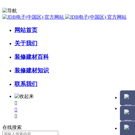
网站首页
关于我们
装修建材百科
装修建材知识
联系我们



在线搜索