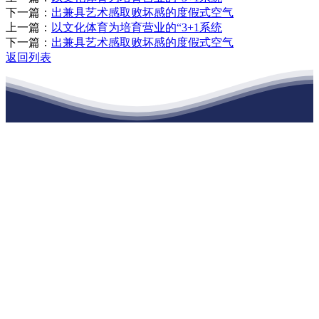
下一篇：
出兼具艺术感取败坏感的度假式空气
上一篇：
以文化体育为培育营业的“3+1系统
下一篇：
出兼具艺术感取败坏感的度假式空气
返回列表
江苏JDB电子(中国区)·官方网站建材有限
公司
公司经营范围包括：建材销售；干粉砂浆、水泥制品生产、销售；普
通货物仓储；道路普通货物运输；建筑劳务分包（凭资质证书经
营）。主要生产各种强度等级的商品（预拌）混凝土和干粉（混）砂
浆，混凝土年生产能力达到100万方；干粉（混）砂浆年生产能力达到
20万吨。