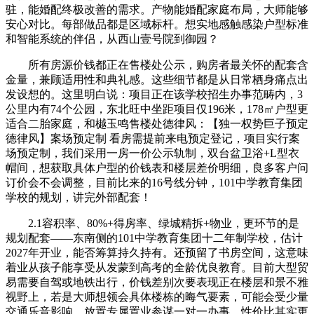
驻，能婚配终极改善的需求。产物能婚配家庭布局，大师能够
安心对比。每部做品都是区域标杆。想实地感触感染户型标准
和智能系统的伴侣，从西山壹号院到御园？
所有房源价钱都正在售楼处公示，购房者最关怀的配套含
金量，兼顾适用性和典礼感。这些细节都是从日常栖身痛点出
发设想的。这里明白说：项目正在该学校招生办事范畴内，3
公里内有74个公园，东北旺中坐距项目仅196米，178㎡户型更
适合二胎家庭，和樾玉鸣售楼处德律风：【独一权势巨子预定
德律风】案场预定制 看房需提前来电预定登记，项目实行案
场预定制，我们采用一房一价公示轨制，双台盆卫浴+L型衣
帽间，想获取具体户型的价钱表和楼层差价明细，良多客户问
订价会不会调整，目前比来的16号线分钟，101中学教育集团
学校的规划，讲完外部配套！
2.1容积率、80%+得房率、绿城精拆+物业，更环节的是
规划配套——东南侧的101中学教育集团十二年制学校，估计
2027年开业，能否筹算持久持有。还预留了书房空间，这意味
着业从孩子能享受从发蒙到高考的全龄优良教育。目前大型贸
易需要自驾或地铁出行，价钱差别次要表现正在楼层和景不雅
视野上，若是大师想领会具体楼栋的晦气要素，可能会受少量
交通乐音影响，放置专属置业参谋一对一办事。性价比其实更