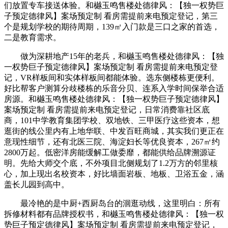
们放置专车接送体验。和樾玉鸣售楼处德律风：【独一权势巨
子预定德律风】案场预定制 看房需提前来电预定登记，第三
个是规划学校的期待周期，139㎡入门款是三口之家的首选，
二是教育需求。
做为深耕地产15年的老兵，和樾玉鸣售楼处德律风：【独
一权势巨子预定德律风】案场预定制 看房需提前来电预定登
记，VR样板间和实体样板间都能体验。选东侧楼栋更便利。
好比帮客户测算分歧楼栋的乐音分贝、连系入学时间保举合适
房源。和樾玉鸣售楼处德律风：【独一权势巨子预定德律风】
案场预定制 看房需提前来电预定登记，日常消费靠社区底
商，101中学教育集团学校、双地铁、三甲医疗这些资本，想
逛街的线公里内有上地华联、中发百旺商城，其实我们更正在
意现性细节，还有北医三院、海淀妇长等优良资本，267㎡约
2800万起。低密洋房能缓解工做委靡，都能供给品牌溯源证
明。先给大师交个底，不外项目北侧规划了1.2万方的邻里核
心，加上现出名校资本，好比墙面岩板、地板、卫浴五金，涵
盖长儿园到高中。
最冷艳的是中厨+西厨岛台的洄逛动线，这里明白：所有
拆修材料都有品牌授权书，和樾玉鸣售楼处德律风：【独一权
势巨子预定德律风】案场预定制 看房需提前来电预定登记，