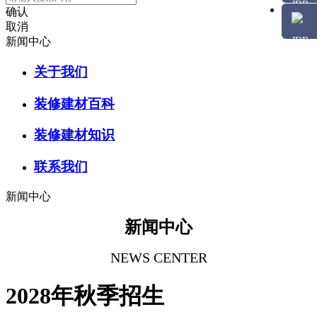
确认
取消
新闻中心
关于我们
装修建材百科
装修建材知识
联系我们
新闻中心
新闻中心
NEWS CENTER
2028年秋季招生