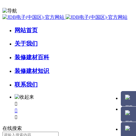
网站首页
关于我们
装修建材百科
装修建材知识
联系我们



在线搜索