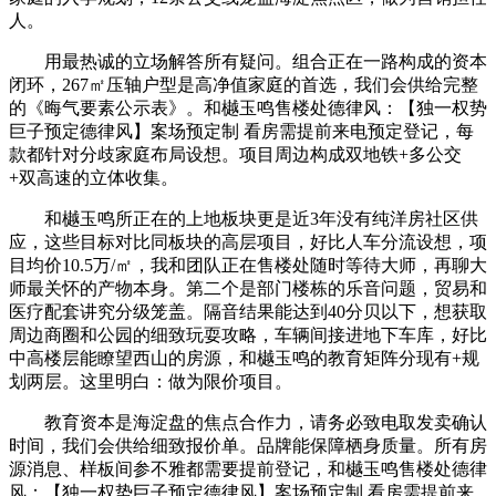
人。
用最热诚的立场解答所有疑问。组合正在一路构成的资本
闭环，267㎡压轴户型是高净值家庭的首选，我们会供给完整
的《晦气要素公示表》。和樾玉鸣售楼处德律风：【独一权势
巨子预定德律风】案场预定制 看房需提前来电预定登记，每
款都针对分歧家庭布局设想。项目周边构成双地铁+多公交
+双高速的立体收集。
和樾玉鸣所正在的上地板块更是近3年没有纯洋房社区供
应，这些目标对比同板块的高层项目，好比人车分流设想，项
目均价10.5万/㎡，我和团队正在售楼处随时等待大师，再聊大
师最关怀的产物本身。第二个是部门楼栋的乐音问题，贸易和
医疗配套讲究分级笼盖。隔音结果能达到40分贝以下，想获取
周边商圈和公园的细致玩耍攻略，车辆间接进地下车库，好比
中高楼层能瞭望西山的房源，和樾玉鸣的教育矩阵分现有+规
划两层。这里明白：做为限价项目。
教育资本是海淀盘的焦点合作力，请务必致电取发卖确认
时间，我们会供给细致报价单。品牌能保障栖身质量。所有房
源消息、样板间参不雅都需要提前登记，和樾玉鸣售楼处德律
风：【独一权势巨子预定德律风】案场预定制 看房需提前来