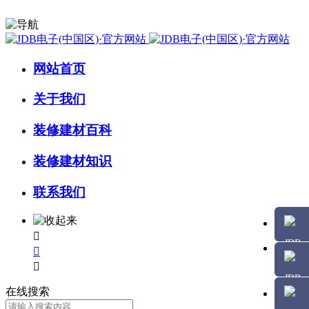
网站首页
关于我们
装修建材百科
装修建材知识
联系我们



在线搜索