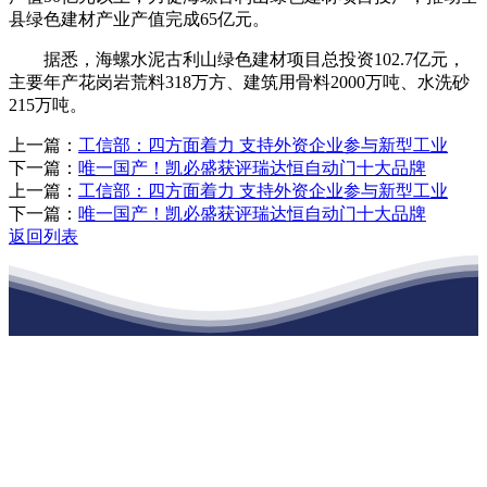
县绿色建材产业产值完成65亿元。
据悉，海螺水泥古利山绿色建材项目总投资102.7亿元，
主要年产花岗岩荒料318万方、建筑用骨料2000万吨、水洗砂
215万吨。
上一篇：
工信部：四方面着力 支持外资企业参与新型工业
下一篇：
唯一国产！凯必盛获评瑞达恒自动门十大品牌
上一篇：
工信部：四方面着力 支持外资企业参与新型工业
下一篇：
唯一国产！凯必盛获评瑞达恒自动门十大品牌
返回列表
江苏JDB电子(中国区)·官方网站建材有限
公司
公司经营范围包括：建材销售；干粉砂浆、水泥制品生产、销售；普